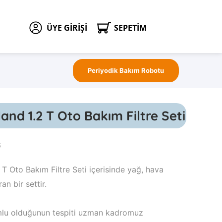
SEPETİM
ÜYE GİRİŞİ
Periyodik Bakım Robotu
nd 1.2 T Oto Bakım Filtre Seti
6
T Oto Bakım Filtre Seti içerisinde yağ, hava
an bir settir.
yumlu olduğunun tespiti uzman kadromuz