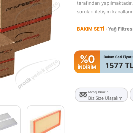
tarafından yapılmaktadır. 
soruları iletişim kanalları
BAKIM SETİ :
Yağ Filtres
%0
Bakım Seti Fiyatı
1577 T
İNDİRİM
Mesaj Bırakın
Biz Size Ulaşalım