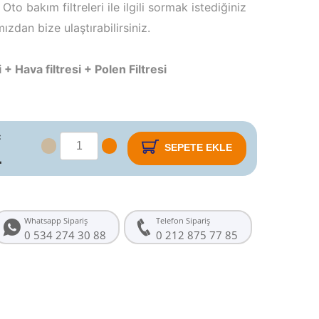
Oto bakım filtreleri ile ilgili sormak istediğiniz
mızdan bize ulaştırabilirsiniz.
i + Hava filtresi + Polen Filtresi
:
SEPETE EKLE
L
Whatsapp Sipariş
Telefon Sipariş
0 534 274 30 88
0 212 875 77 85